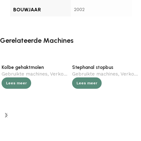
BOUWJAAR
2002
Gerelateerde Machines
Kolbe gehaktmolen
Stephanal stopbus
Gebruikte machines
,
Verkocht (gebruikt)
Gebruikte machines
,
Slagerij
,
Verkocht (gebruikt)
Lees meer
Lees meer