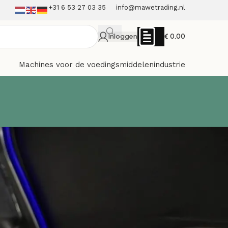
+31 6 53 27 03 35
info@mawetrading.nl
Inloggen
€
0,00
Machines voor de voedingsmiddelenindustrie