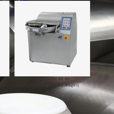
AK Ramon schotelcutter AS-40
Nieuwe machines
,
Cutters
,
Slagerij