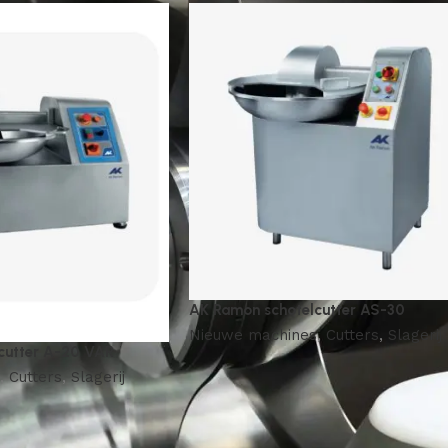
AK Ramon schotelcutter AS-30
Nieuwe machines
,
Cutters
,
Slagerij
cutter A-20 VAR
,
Cutters
,
Slagerij