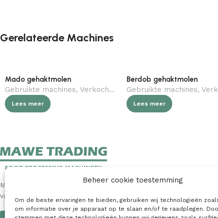
Gerelateerde Machines
Mado gehaktmolen
Berdob gehaktmolen
Gebruikte machines
,
Verkocht (gebruikt)
Gebruikte machines
,
Slagerij
,
Verkocht (
Lees meer
Lees meer
Beheer cookie toestemming
MAWE Trading is een toonaangevende internationale leverancier
van nieuwe en gebruikte machines voor de voedingsindustrie.
Om de beste ervaringen te bieden, gebruiken wij technologieën zoal
om informatie over je apparaat op te slaan en/of te raadplegen. Doo
stemmen met deze technologieën kunnen wij gegevens zoals surfge