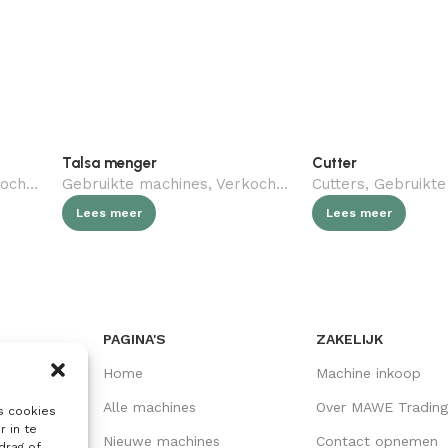
Talsa menger
Cutter
gebruikt)
Gebruikte machines
,
Slagerij
,
Verkocht (gebruikt)
Cutters
,
,
Slagerij
Gebruikte
Lees meer
Lees meer
PAGINA'S
ZAKELIJK
Home
Machine inkoop
Alle machines
Over MAWE Trading
s cookies
r in te
Nieuwe machines
Contact opnemen
drag of