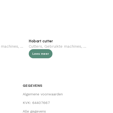
Hobart cutter
Kemper spir
 machines
,
Verkocht (gebruikt)
Cutters
,
Gebruikte machines
,
Geen categorie
,
Verkocht (gebru
,
Slagerij
Gebruikte 
Lees meer
Lees meer
GEGEVENS
Algemene voorwaarden
KVK: 64407667
Alle gegevens