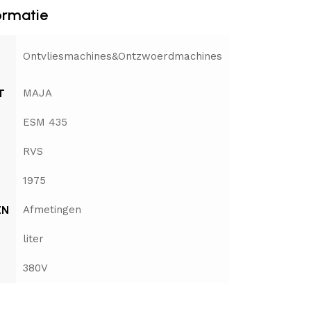
ormatie
Ontvliesmachines&Ontzwoerdmachines
T
MAJA
ESM 435
RVS
1975
EN
Afmetingen
liter
380V