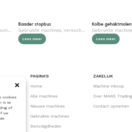
Baader stopbus
Kolbe gehaktmolen
gebruikt)
Gebruikte machines
,
Slagerij
,
Verkocht (gebruikt)
Gebruikte machin
,
Slagerij
Lees meer
Lees meer
PAGINA'S
ZAKELIJK
Home
Machine inkoop
Alle machines
Over MAWE Trading
s cookies
r in te
Nieuwe machines
Contact opnemen
drag of
of uw
Gebruikte machines
lde
Benodigdheden