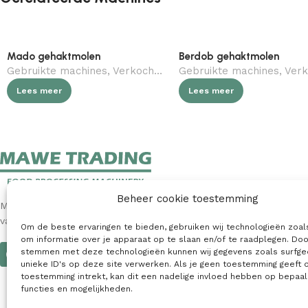
Mado gehaktmolen
Berdob gehaktmolen
Gebruikte machines
,
Verkocht (gebruikt)
Gebruikte machines
,
Slagerij
,
Verkocht (
Lees meer
Lees meer
Beheer cookie toestemming
MAWE Trading is een toonaangevende internationale leverancier
van nieuwe en gebruikte machines voor de voedingsindustrie.
Om de beste ervaringen te bieden, gebruiken wij technologieën zoal
om informatie over je apparaat op te slaan en/of te raadplegen. Doo
stemmen met deze technologieën kunnen wij gegevens zoals surfge
unieke ID's op deze site verwerken. Als je geen toestemming geeft 
toestemming intrekt, kan dit een nadelige invloed hebben op bepaa
functies en mogelijkheden.