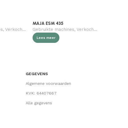
MAJA ESM 435
Kemper spir
es
,
Verkocht (gebruikt)
Gebruikte machines
,
Geen categorie
,
Verkocht (gebruikt)
,
Slagerij
,
Slag
Gebruikte 
Lees meer
Lees meer
GEGEVENS
Algemene voorwaarden
KVK: 64407667
Alle gegevens