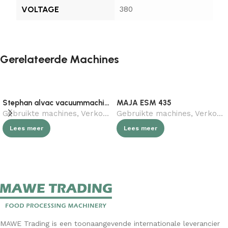
VOLTAGE
380
Gerelateerde Machines
Stephan alvac vacuummachine
MAJA ESM 435
Gebruikte machines
,
Verkocht (gebruikt)
Gebruikte machines
,
Horeca
,
Slagerij
,
Verkocht (gebruikt)
Lees meer
Lees meer
MAWE Trading is een toonaangevende internationale leverancier