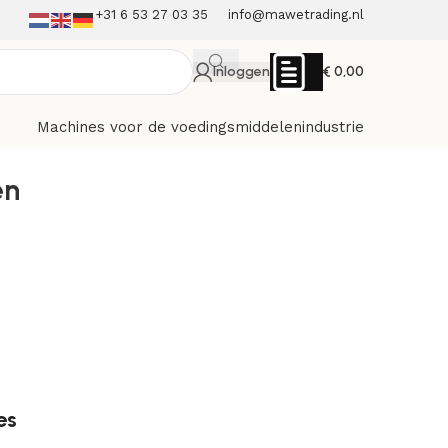
+31 6 53 27 03 35
info@mawetrading.nl
Inloggen
€
0,00
Machines voor de voedingsmiddelenindustrie
en
es