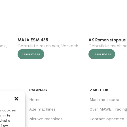
MAJA ESM 435
AK Ramon stopbus
nes
,
Verkocht (gebruikt)
Gebruikte machines
,
Slagerij
,
Verkocht (gebruikt)
Gebruikte machin
,
Slagerij
Lees meer
Lees meer
PAGINA'S
ZAKELIJK
Home
Machine inkoop
Alle machines
Over MAWE Trading
s cookies
r in te
Nieuwe machines
Contact opnemen
drag of
of uw