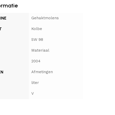
ormatie
INE
Gehaktmolens
T
Kolbe
SW 98
Materiaal
2004
EN
Afmetingen
liter
V