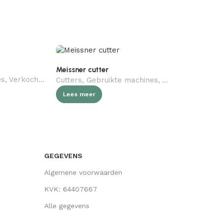
Meissner cutter
Stephanal 
es
,
Verkocht (gebruikt)
,
Slagerij
Cutters
,
Gebruikte machines
,
Verkocht (gebru
Gebruikte 
Lees meer
Lees meer
GEGEVENS
Algemene voorwaarden
KVK: 64407667
Alle gegevens