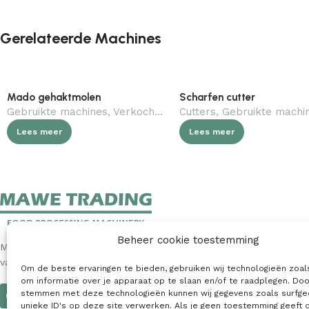
Gerelateerde Machines
Mado gehaktmolen
Scharfen cutter
Gebruikte machines
,
Verkocht (gebruikt)
Cutters
,
,
Slagerij
Gebruikte machi
Lees meer
Lees meer
Beheer cookie toestemming
MAWE Trading is een toonaangevende internationale leverancier
van nieuwe en gebruikte machines voor de voedingsindustrie.
Om de beste ervaringen te bieden, gebruiken wij technologieën zoal
om informatie over je apparaat op te slaan en/of te raadplegen. Doo
stemmen met deze technologieën kunnen wij gegevens zoals surfge
unieke ID's op deze site verwerken. Als je geen toestemming geeft 