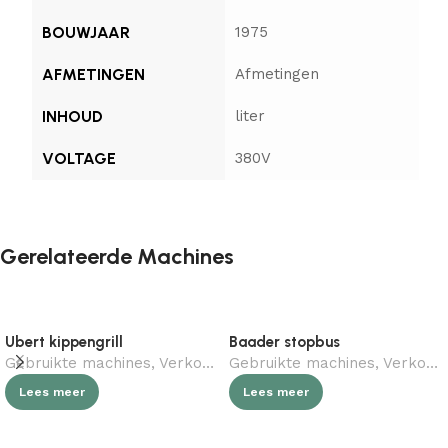
BOUWJAAR
1975
AFMETINGEN
Afmetingen
INHOUD
liter
VOLTAGE
380V
Gerelateerde Machines
Ubert kippengrill
Baader stopbus
Gebruikte machines
,
Verkocht (gebruikt)
Gebruikte machines
,
Horeca
,
Slagerij
,
Verkocht (gebruikt)
Lees meer
Lees meer