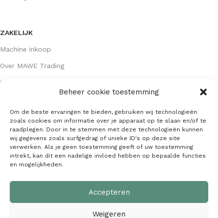
ZAKELIJK
Machine inkoop
Over MAWE Trading
Contact opnemen
Beheer cookie toestemming
Om de beste ervaringen te bieden, gebruiken wij technologieën
GEGEVENS
zoals cookies om informatie over je apparaat op te slaan en/of te
raadplegen. Door in te stemmen met deze technologieën kunnen
Algemene voorwaarden
wij gegevens zoals surfgedrag of unieke ID's op deze site
verwerken. Als je geen toestemming geeft of uw toestemming
KVK: 64407667
intrekt, kan dit een nadelige invloed hebben op bepaalde functies
en mogelijkheden.
Alle gegevens
Accepteren
MAWE Trading –
Copyright
2026
| Webdesign:
SaffrieDesign
Weigeren