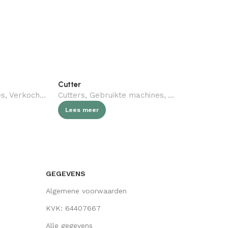
Cutter
ADE cutter
es
agerij
,
Verkocht (gebruikt)
Cutters
,
,
Slagerij
Gebruikte machines
,
Verkocht (gebru
Cutters
,
Ge
Lees meer
Lees meer
GEGEVENS
Algemene voorwaarden
KVK: 64407667
Alle gegevens