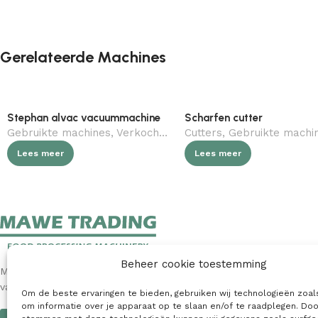
Gerelateerde Machines
Stephan alvac vacuummachine
Scharfen cutter
Gebruikte machines
,
Verkocht (gebruikt)
Cutters
,
,
Horeca
Gebruikte machi
,
Slagerij
Lees meer
Lees meer
Beheer cookie toestemming
MAWE Trading is een toonaangevende internationale leverancier
van nieuwe en gebruikte machines voor de voedingsindustrie.
Om de beste ervaringen te bieden, gebruiken wij technologieën zoal
om informatie over je apparaat op te slaan en/of te raadplegen. Doo