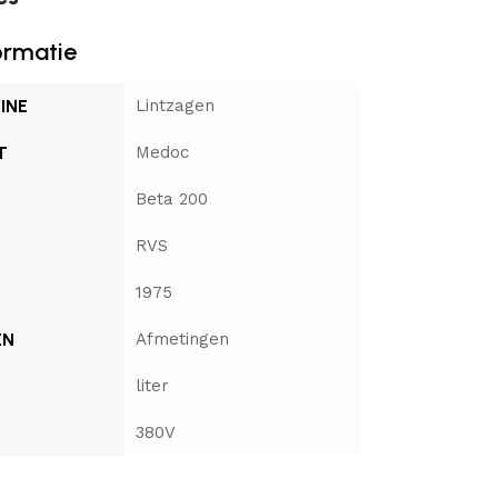
ormatie
INE
Lintzagen
T
Medoc
Beta 200
RVS
1975
EN
Afmetingen
liter
380V