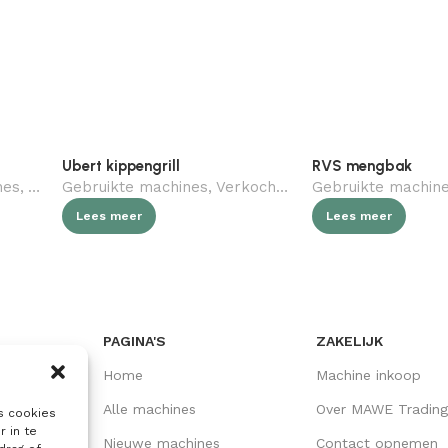
Ubert kippengrill
RVS mengbak
nes
,
Verkocht (gebruikt)
Gebruikte machines
,
Slagerij
,
Verkocht (gebruikt)
Gebruikte machin
,
Horeca
,
Sl
Lees meer
Lees meer
PAGINA'S
ZAKELIJK
Home
Machine inkoop
Alle machines
Over MAWE Trading
s cookies
r in te
Nieuwe machines
Contact opnemen