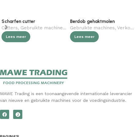
Scharfen cutter
Berdob gehaktmolen
Cutters
,
Gebruikte machines
,
Verkocht (gebruikt)
Gebruikte machines
,
Slagerij
,
Verkocht (gebruikt)
Lees meer
Lees meer
MAWE Trading is een toonaangevende internationale leverancier
van nieuwe en gebruikte machines voor de voedingsindustrie.
PAGINA'S