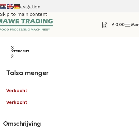
Skip to navigation
Skip to main content
€
0,00
Me
Home
VERKOCHT
Talsa menger
Verkocht
Verkocht
Omschrijving