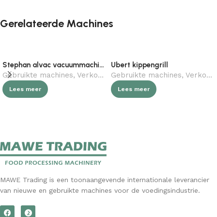
Gerelateerde Machines
Stephan alvac vacuummachine
Ubert kippengrill
Gebruikte machines
,
Verkocht (gebruikt)
Gebruikte machines
,
Horeca
,
Slagerij
,
Verkocht (gebruikt)
Lees meer
Lees meer
MAWE Trading is een toonaangevende internationale leverancier
van nieuwe en gebruikte machines voor de voedingsindustrie.