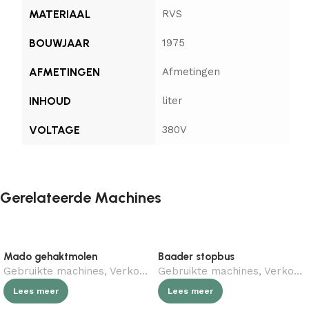
MATERIAAL
RVS
BOUWJAAR
1975
AFMETINGEN
Afmetingen
INHOUD
liter
VOLTAGE
380V
Gerelateerde Machines
Mado gehaktmolen
Baader stopbus
Gebruikte machines
,
Verkocht (gebruikt)
Gebruikte machines
,
Slagerij
,
Verkocht (gebruikt)
Lees meer
Lees meer