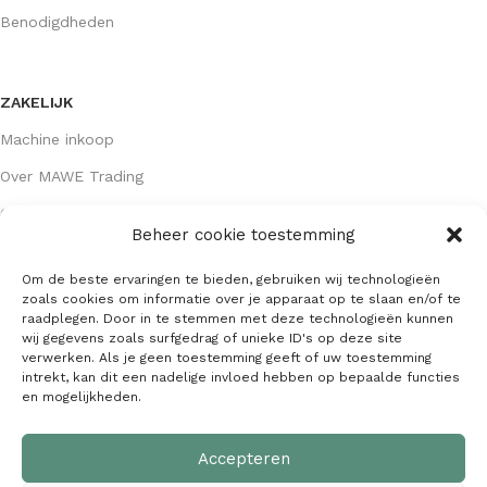
Benodigdheden
ZAKELIJK
Machine inkoop
Over MAWE Trading
Contact opnemen
Beheer cookie toestemming
Om de beste ervaringen te bieden, gebruiken wij technologieën
GEGEVENS
zoals cookies om informatie over je apparaat op te slaan en/of te
raadplegen. Door in te stemmen met deze technologieën kunnen
Algemene voorwaarden
wij gegevens zoals surfgedrag of unieke ID's op deze site
verwerken. Als je geen toestemming geeft of uw toestemming
KVK: 64407667
intrekt, kan dit een nadelige invloed hebben op bepaalde functies
en mogelijkheden.
Alle gegevens
Accepteren