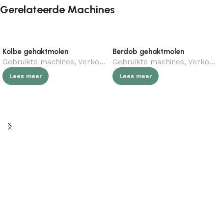
Gerelateerde Machines
Kolbe gehaktmolen
Berdob gehaktmolen
Gebruikte machines
,
Verkocht (gebruikt)
Gebruikte machines
,
Slagerij
,
Verkocht (gebruikt)
Lees meer
Lees meer