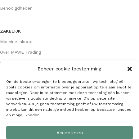
Benodigdheden
ZAKELIJK
Machine inkoop
Over MAWE Trading
Contact opnemen
Beheer cookie toestemming
Om de beste ervaringen te bieden, gebruiken wij technologieën
GEGEVENS
zoals cookies om informatie over je apparaat op te slaan en/of te
raadplegen. Door in te stemmen met deze technologieën kunnen
Algemene voorwaarden
wij gegevens zoals surfgedrag of unieke ID's op deze site
verwerken. Als je geen toestemming geeft of uw toestemming
KVK: 64407667
intrekt, kan dit een nadelige invloed hebben op bepaalde functies
en mogelijkheden.
Alle gegevens
Accepteren