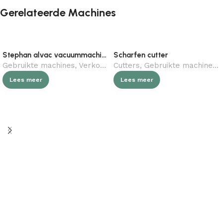
Gerelateerde Machines
Stephan alvac vacuummachine
Scharfen cutter
Gebruikte machines
,
Verkocht (gebruikt)
Cutters
,
Gebruikte machines
,
Horeca
,
Slagerij
,
Lees meer
Lees meer