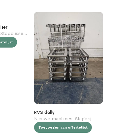
RVS Dolly
iter
Nieuwe ma
Stopbussen
,
Slagerij
Toevoegen a
telijst
RVS dolly
Nieuwe machines
,
Slagerij
Toevoegen aan offertelijst