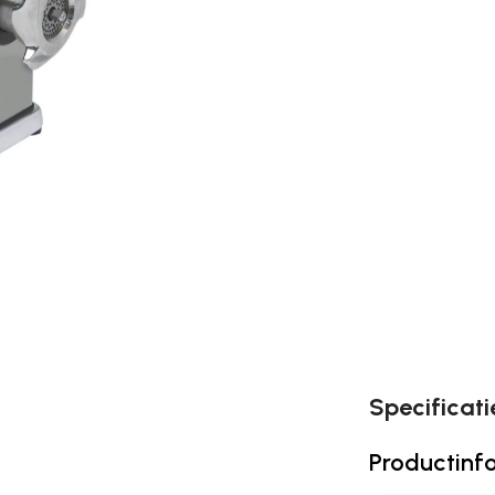
Specificati
Productinf