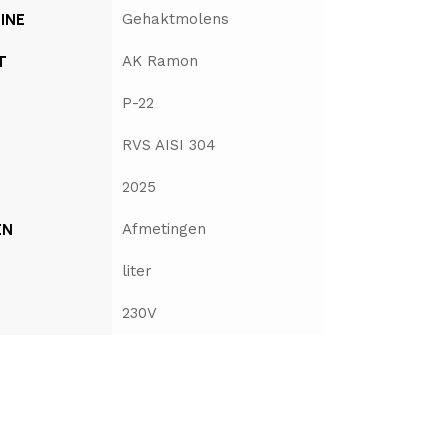
INE
Gehaktmolens
T
AK Ramon
P-22
RVS AISI 304
2025
EN
Afmetingen
liter
230V