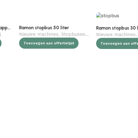
Ramon manueel portioneerapparaat
Ramon stopbus 50 liter
Ramon stopbus 30 l
j
Nieuwe machines
,
Stopbussen
,
Slagerij
Nieuwe machines
,
Toevoegen aan offertelijst
Toevoegen aan offer