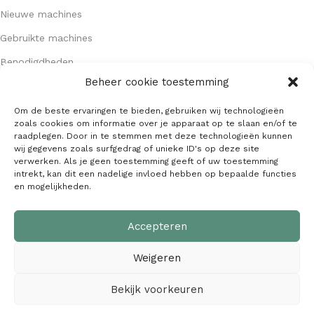
Nieuwe machines
Gebruikte machines
Benodigdheden
Beheer cookie toestemming
Om de beste ervaringen te bieden, gebruiken wij technologieën
ZAKELIJK
zoals cookies om informatie over je apparaat op te slaan en/of te
raadplegen. Door in te stemmen met deze technologieën kunnen
Machine inkoop
wij gegevens zoals surfgedrag of unieke ID's op deze site
Over MAWE Trading
verwerken. Als je geen toestemming geeft of uw toestemming
intrekt, kan dit een nadelige invloed hebben op bepaalde functies
Contact opnemen
en mogelijkheden.
Accepteren
GEGEVENS
Weigeren
Algemene voorwaarden
KVK: 64407667
Bekijk voorkeuren
Alle gegevens