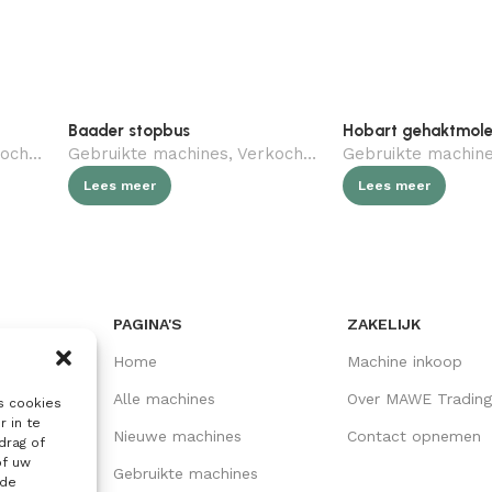
Baader stopbus
Hobart gehaktmol
gebruikt)
Gebruikte machines
,
Slagerij
,
Verkocht (gebruikt)
Gebruikte machin
,
Slagerij
Lees meer
Lees meer
PAGINA'S
ZAKELIJK
Home
Machine inkoop
Alle machines
Over MAWE Trading
s cookies
r in te
Nieuwe machines
Contact opnemen
drag of
of uw
Gebruikte machines
lde