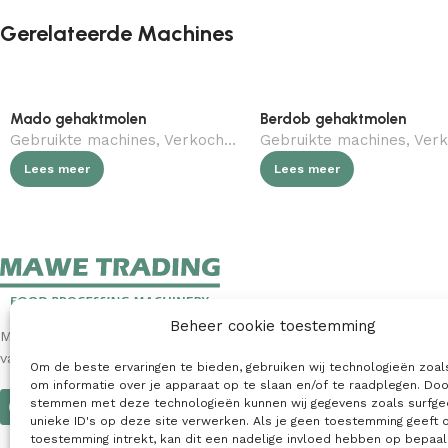
Gerelateerde Machines
Mado gehaktmolen
Berdob gehaktmolen
Gebruikte machines
,
Verkocht (gebruikt)
Gebruikte machines
,
Slagerij
,
Verkocht (
Lees meer
Lees meer
Beheer cookie toestemming
MAWE Trading is een toonaangevende internationale leverancier
van nieuwe en gebruikte machines voor de voedingsindustrie.
Om de beste ervaringen te bieden, gebruiken wij technologieën zoal
om informatie over je apparaat op te slaan en/of te raadplegen. Doo
stemmen met deze technologieën kunnen wij gegevens zoals surfge
unieke ID's op deze site verwerken. Als je geen toestemming geeft 
toestemming intrekt, kan dit een nadelige invloed hebben op bepaa