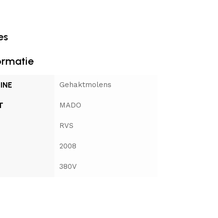
es
ormatie
INE
Gehaktmolens
T
MADO
RVS
2008
380V