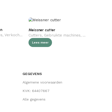
en
Meissner cutter
Kolbe geha
es
,
Verkocht (gebruikt)
,
Slagerij
Cutters
,
Gebruikte machines
,
Verkocht (gebru
Gebruikte 
Lees meer
Lees meer
GEGEVENS
Algemene voorwaarden
KVK: 64407667
Alle gegevens