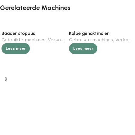
Gerelateerde Machines
Baader stopbus
Kolbe gehaktmolen
Gebruikte machines
,
Verkocht (gebruikt)
Gebruikte machines
,
Slagerij
,
Verkocht (gebruikt)
Lees meer
Lees meer