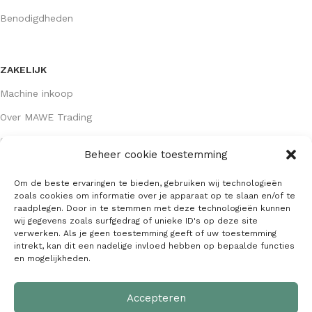
Benodigdheden
ZAKELIJK
Machine inkoop
Over MAWE Trading
Contact opnemen
Beheer cookie toestemming
Om de beste ervaringen te bieden, gebruiken wij technologieën
GEGEVENS
zoals cookies om informatie over je apparaat op te slaan en/of te
raadplegen. Door in te stemmen met deze technologieën kunnen
Algemene voorwaarden
wij gegevens zoals surfgedrag of unieke ID's op deze site
verwerken. Als je geen toestemming geeft of uw toestemming
KVK: 64407667
intrekt, kan dit een nadelige invloed hebben op bepaalde functies
en mogelijkheden.
Alle gegevens
Accepteren