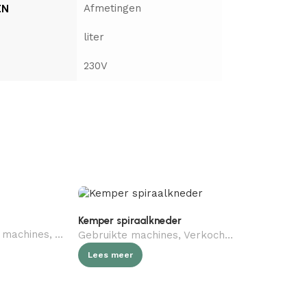
EN
Afmetingen
liter
230V
Kemper spiraalkneder
 machines
,
Verkocht (gebruikt)
,
Slagerij
MADO Perfek
Gebruikte machines
,
Verkocht (gebruikt)
,
Bak
Gebruikte 
Lees meer
Lees meer