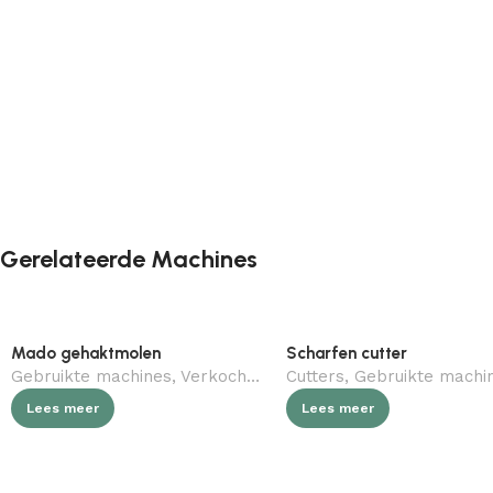
Gerelateerde Machines
Mado gehaktmolen
Scharfen cutter
Gebruikte machines
,
Verkocht (gebruikt)
Cutters
,
,
Slagerij
Gebruikte machi
Lees meer
Lees meer