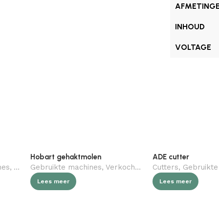
AFMETING
INHOUD
VOLTAGE
Hobart gehaktmolen
ADE cutter
nes
,
Verkocht (gebruikt)
Gebruikte machines
,
Slagerij
,
Verkocht (gebruikt)
Cutters
,
,
Slagerij
Gebruikte
Lees meer
Lees meer