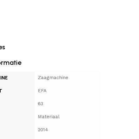
es
ormatie
INE
Zaagmachine
T
EFA
63
Materiaal
2014