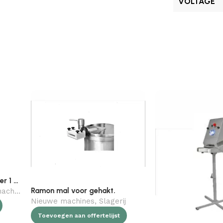
VOLTAGE
Ramon mengmachine 55 liter 1 motor (alleen de arm aangedreven)
Ramon mal voor gehakt.
hines
,
Slagerij
Nieuwe machines
,
Slagerij
Toevoegen aan offertelijst