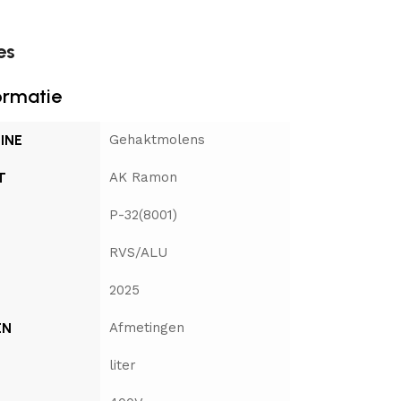
es
ormatie
INE
Gehaktmolens
T
AK Ramon
P-32(8001)
RVS/ALU
2025
EN
Afmetingen
liter