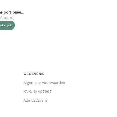
Ramon automatische portioneerder
Slagerij
telijst
GEGEVENS
Algemene voorwaarden
KVK: 64407667
Alle gegevens