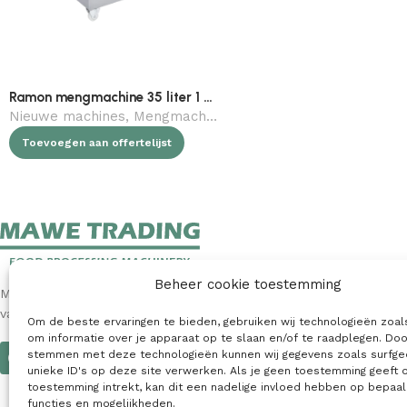
Ramon mengmachine 35 liter 1 motor (alleen de arm aangedreven)
Nieuwe machines
,
Mengmachines
,
Slagerij
Toevoegen aan offertelijst
Beheer cookie toestemming
MAWE Trading is een toonaangevende internationale leverancier
van nieuwe en gebruikte machines voor de voedingsindustrie.
Om de beste ervaringen te bieden, gebruiken wij technologieën zoal
om informatie over je apparaat op te slaan en/of te raadplegen. Doo
stemmen met deze technologieën kunnen wij gegevens zoals surfge
unieke ID's op deze site verwerken. Als je geen toestemming geeft 
toestemming intrekt, kan dit een nadelige invloed hebben op bepaa
functies en mogelijkheden.