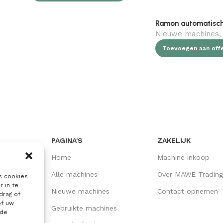
Nieuwe machines
,
Toevoegen aan offer
PAGINA'S
ZAKELIJK
Home
Machine inkoop
Alle machines
Over MAWE Trading
s cookies
r in te
Nieuwe machines
Contact opnemen
drag of
of uw
Gebruikte machines
lde