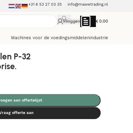
+31 6 53 27 03 35
info@mawetrading.nl
Inloggen
€
0,00
Machines voor de voedingsmiddelenindustrie
en P-32
rise.
oegen aan offertelijst
Vraag offerte aan