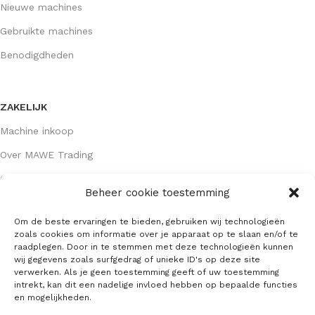
Nieuwe machines
Gebruikte machines
Benodigdheden
ZAKELIJK
Machine inkoop
Over MAWE Trading
Contact opnemen
Beheer cookie toestemming
Om de beste ervaringen te bieden, gebruiken wij technologieën
GEGEVENS
zoals cookies om informatie over je apparaat op te slaan en/of te
raadplegen. Door in te stemmen met deze technologieën kunnen
Algemene voorwaarden
wij gegevens zoals surfgedrag of unieke ID's op deze site
verwerken. Als je geen toestemming geeft of uw toestemming
KVK: 64407667
intrekt, kan dit een nadelige invloed hebben op bepaalde functies
en mogelijkheden.
Alle gegevens